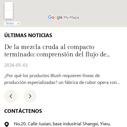
ÚLTIMAS NOTICIAS
De la mezcla cruda al compacto
Cóm
terminado: comprensión del flujo de
pro
fabricación del rubor
2026-05-01
2026
¿Por qué los productos Blush requieren líneas de
¿De q
roducción especializadas? un fábrica de rubor opera con
Fábrica de
procesos dedicados porqu...
produ
CONTÁCTENOS
No.20, Calle Juxian, base industrial Shangxi, Yiwu,