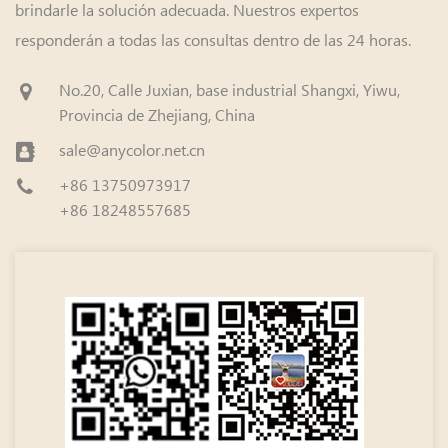
brindarle la solución adecuada. Nuestros expertos
responderán a todas las consultas dentro de las 24 horas.
No.20, Calle Juxian, base industrial Shangxi, Yiwu,
Provincia de Zhejiang, China
sale@anycolor.net.cn
+86 13750973917
+86 18248557685