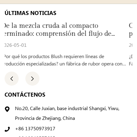
ÚLTIMAS NOTICIAS
compacto
Cómo una fábrica de bases
del flujo de
produce fórmulas cosmética
2026-04-24
eren líneas de
¿De qué es responsable una fábrica de ba
Fábrica de bases líquidas se especializa en producir
productos para el cuti...
CONTÁCTENOS
No.20, Calle Juxian, base industrial Shangxi, Yiwu,
Provincia de Zhejiang, China
+86 13750973917