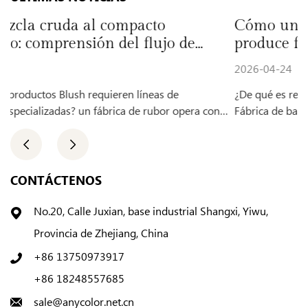
o
Cómo una fábrica de bases líquid
jo de
produce fórmulas cosméticas esta
2026-04-24
s de
¿De qué es responsable una fábrica de base líquida
Fábrica de bases líquidas se especializa en producir
productos para el cuti...
CONTÁCTENOS
No.20, Calle Juxian, base industrial Shangxi, Yiwu,
Provincia de Zhejiang, China
+86 13750973917
+86 18248557685
sale@anycolor.net.cn