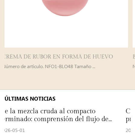
MA DE HUEVO
Brillo de labios mate Velvet de
Número de artículo. NFO1-BLO48 Tamaño ...
ÚLTIMAS NOTICIAS
ompacto
Cómo una fábrica de bases 
el flujo de
produce fórmulas cosmética
2026-04-24